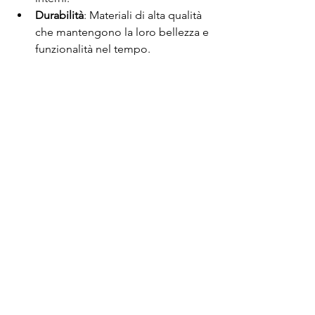
Durabilità
: Materiali di alta qualità 
che mantengono la loro bellezza e 
funzionalità nel tempo.
Personalizzazione
: Opzioni su 
misura che rispecchiano il tuo 
gusto personale e l'ambiente 
circostante.
Con una vasta esperienza nel settore, 
Opera Tessile
 è la scelta ideale per chi 
desidera trasformare i propri interni 
con tende classiche che combinano 
estetica, comfort e funzionalità.
Conclusione
Le tende classiche rappresentano un 
elemento imprescindibile 
nell'arredamento di interni, offrendo 
eleganza, comfort e funzionalità 
ineguagliabili. 
Opera Tessile
 si 